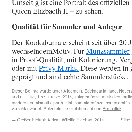
Umseitig ist eine Portrait des offizielle
Queen Elizbaeth II – zu sehen.
Qualität für Sammler und Anleger
Der Kookaburra erscheint seit über 20 
wechselndemMotiv. Für
Münzsammler
in Proof-Qualität, mit Kolorierung, Ve
oder mit
Privy Marks.
Diese werden in 
geprägt und sind echte Sammlerstücke.
Dieser Beitrag wurde unter
Allgemein
,
Edelmetallanlage
,
Neuer
und mit
1 kg
,
1 oz
,
1 unze
,
2014
,
anlagemünze
,
australien
,
bull
moderne numismatik
,
perth mint
,
sammlermünze
,
sammlerstück
verschlagwortet. Setze ein Lesezeichen auf den
Permalink
.
←
Großer Elefant: African Wildlife Elephant 2014
Silbe