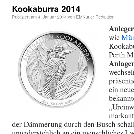
Kookaburra 2014
Publiziert am
4. Januar 2014
von
EMKurier Redaktion
Anleger
wie
Mün
Kookabu
Perth M
Anlage
wechse
präsenti
ein neu
bekannt
„Ureinw
markante
der Dämmerung durch den Busch schall
unwiderstehlich an ein menschliches La