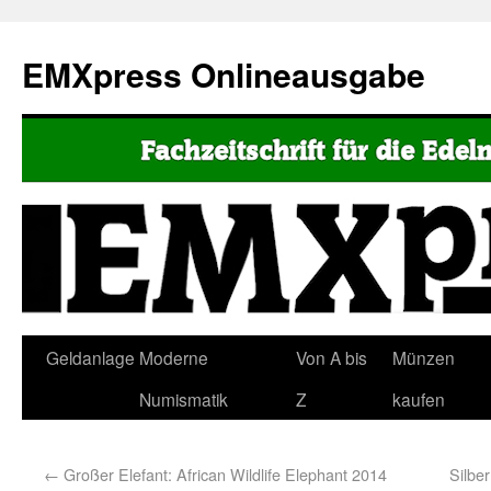
EMXpress Onlineausgabe
Geldanlage
Moderne
Von A bis
Münzen
Numismatik
Z
kaufen
←
Großer Elefant: African Wildlife Elephant 2014
Silbe