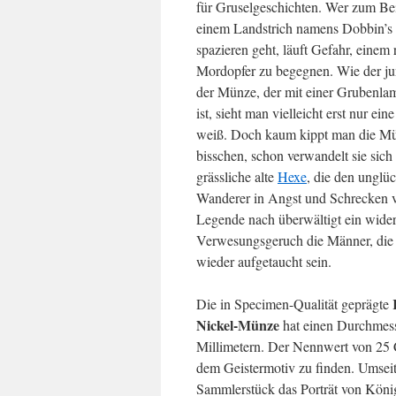
für Gruselgeschichten. Wer zum Bei
einem Landstrich namens Dobbin’s
spazieren geht, läuft Gefahr, einem
Mordopfer zu begegnen. Wie der j
der Münze, der mit einer Grubenla
ist, sieht man vielleicht erst nur ein
weiß. Doch kaum kippt man die Mü
bisschen, schon verwandelt sie sich 
grässliche alte
Hexe
, die den unglü
Wanderer in Angst und Schrecken v
Legende nach überwältigt ein wider
Verwesungsgeruch die Männer, di
wieder aufgetaucht sein.
Die in Specimen-Qualität geprägte
Nickel-Münze
hat einen Durchmes
Millimetern. Der Nennwert von 25 C
dem Geistermotiv zu finden. Umseit
Sammlerstück das Porträt von Köni