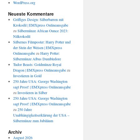
WordPress.org
Neueste Kommentare
Griffiges Design: Silberbarren mit
Krokodil | EMXpress Onlineausgabe
zu
Silbermünze African Ounce 2023:
Nilkrokodil
Silbernes Filmposter: Harry Potter und
der Stein der Weisen | EMXpress
Onlineausgabe
zu
Harry Potter:
Silbermünze Albus Dumbledore
Tudor Beasts: Goldmünze Royal
Dragon | EMXpress Onlineausgabe
zu
Investieren in Gold
250 Jahre USA: George Washington
sagt Prost! | EMXpress Onlineausgabe
zu
Investieren in Silber
250 Jahre USA: George Washington
sagt Prost! | EMXpress Onlineausgabe
zu
250 Jahre
Unabhängigkeitserklärung der USA –
Silbermünze zum Jubiläum
Archiv
August 2026