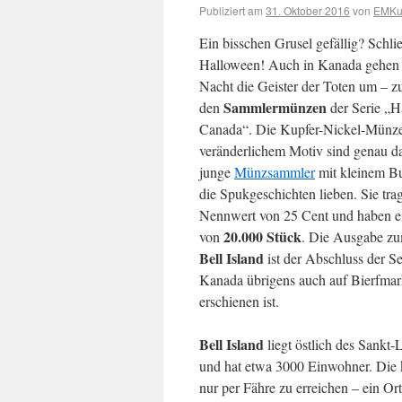
Publiziert am
31. Oktober 2016
von
EMKur
Ein bisschen Grusel gefällig? Schlie
Halloween! Auch in Kanada gehen i
Nacht die Geister der Toten um – z
Sammlermünzen
den
der Serie „H
Canada“. Die Kupfer-Nickel-Münze
veränderlichem Motiv sind genau da
junge
Münzsammler
mit kleinem Bu
die Spukgeschichten lieben. Sie tra
Nennwert von 25 Cent und haben e
20.000 Stück
von
. Die Ausgabe z
Bell Island
ist der Abschluss der Ser
Kanada übrigens auch auf Bierfma
erschienen ist.
Bell Island
liegt östlich des Sankt-
und hat etwa 3000 Einwohner. Die kl
nur per Fähre zu erreichen – ein O