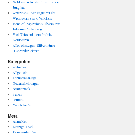
Goldbarren für das Sternzeichen
Jungfrau
American Silver Eagle mit der
Wikingerin Sigrid Wildfang
Icons of Inspiration: Silbermünze
Johannes Gutenberg
Viel Glück mit dem Phönix-
Goldbarren
Alles einsteigen: Silbermünze
„Fahrender Ritter“
Kategorien
Aktuelles
Allgemein
Edelmetallanlage
Neuerscheinungen
Numismatik
Serien
Termine
Von A bis Z
Meta
Anmelden
Eintrags-Feed
Kommentar-Feed