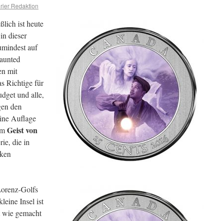
ier Redaktion
ßlich ist heute
n dieser
umindest auf
aunted
n mit
s Richtige für
dget und alle,
gen den
ine Auflage
Geist von
um
ie, die in
rken
Lorenz-Golfs
eine Insel ist
rt wie gemacht