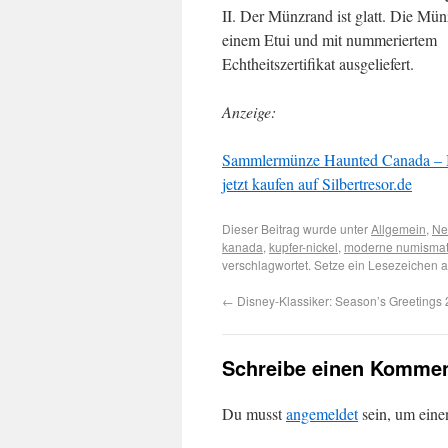
II. Der Münzrand ist glatt. Die Mü
einem Etui und mit nummeriertem
Echtheitszertifikat ausgeliefert.
Anzeige:
Sammlermünze Haunted Canada – B
jetzt kaufen auf Silbertresor.de
Dieser Beitrag wurde unter
Allgemein
,
Ne
kanada
,
kupfer-nickel
,
moderne numismat
verschlagwortet. Setze ein Lesezeichen 
←
Disney-Klassiker: Season’s Greetings
Schreibe einen Kommen
Du musst
angemeldet
sein, um ein