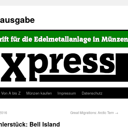
eausgabe
Von A bis Z
Münzen kaufen
Impressum
Datenschutz
 2016
Great Migrations: Arctic Tern
→
erstück: Bell Island