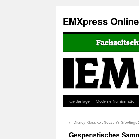
EMXpress Onlin
Geldanlage
Moderne Numismatik
←
Disney-Klassiker: Season’s Greetings
Gespenstisches Samml