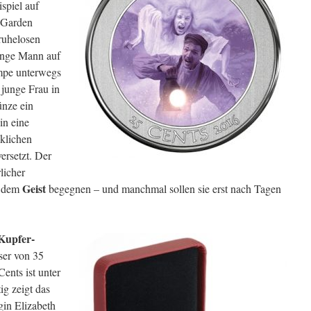
spiel auf
 Garden
 ruhelosen
unge Mann auf
mpe unterwegs
e junge Frau in
nze ein
in eine
cklichen
ersetzt. Der
licher
Geist
e dem
begegnen – und manchmal sollen sie erst nach Tagen
Kupfer-
ser von 35
ents ist unter
ig zeigt das
gin Elizabeth