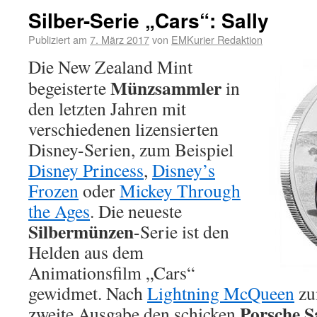
Silber-Serie „Cars“: Sally
Publiziert am
7. März 2017
von
EMKurier Redaktion
Die New Zealand Mint
Münzsammler
begeisterte
in
den letzten Jahren mit
verschiedenen lizensierten
Disney-Serien, zum Beispiel
Disney Princess
,
Disney’s
Frozen
oder
Mickey Through
the Ages
. Die neueste
Silbermünzen
-Serie ist den
Helden aus dem
Animationsfilm „Cars“
gewidmet. Nach
Lightning McQueen
zu
Porsche S
zweite Ausgabe den schicken