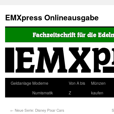
EMXpress Onlineausgabe
Geldanlage
Moderne
Von A bis
Münzen
Numismatik
Z
kaufen
←
Neue Serie: Disney Pixar Cars
S