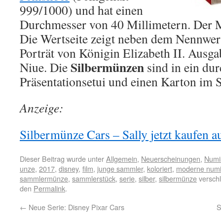
999/1000) und hat einen
Durchmesser von 40 Millimetern. Der Mü
Die Wertseite zeigt neben dem Nennwert
Porträt von Königin Elizabeth II. Ausgab
Silbermünzen
Niue. Die
sind in ein dur
Präsentationsetui und einen Karton im 
Anzeige:
Silbermünze Cars – Sally jetzt kaufen au
Dieser Beitrag wurde unter
Allgemein
,
Neuerscheinungen
,
Numi
unze
,
2017
,
disney
,
film
,
junge sammler
,
koloriert
,
moderne numi
sammlermünze
,
sammlerstück
,
serie
,
silber
,
silbermünze
verschl
den
Permalink
.
←
Neue Serie: Disney Pixar Cars
S