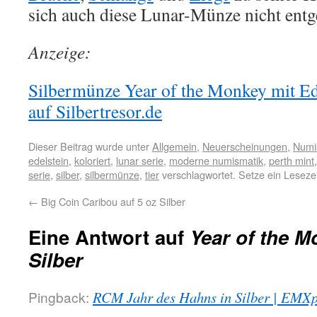
sich auch diese Lunar-Münze nicht entg
Anzeige:
Silbermünze Year of the Monkey mit Ede
auf Silbertresor.de
Dieser Beitrag wurde unter
Allgemein
,
Neuerscheinungen
,
Numi
edelstein
,
koloriert
,
lunar serie
,
moderne numismatik
,
perth mint
serie
,
silber
,
silbermünze
,
tier
verschlagwortet. Setze ein Lesez
←
Big Coin Caribou auf 5 oz Silber
Eine Antwort auf
Year of the M
Silber
Pingback:
RCM Jahr des Hahns in Silber | EMXp