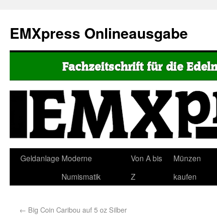
EMXpress Onlineausgabe
Geldanlage
Moderne
Von A bis
Münzen
Numismatik
Z
kaufen
←
Big Coin Caribou auf 5 oz Silber