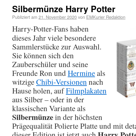
Silbermünze Harry Potter
Publiziert am
21. November 2020
von
EMKurier Redaktion
Harry-Potter-Fans haben
dieses Jahr viele besondere
Sammlerstücke zur Auswahl.
Sie können sich den
Zauberschüler und seine
Freunde Ron und
Hermine
als
witzige
Chibi-Versionen
nach
Hause holen, auf
Filmplakaten
aus Silber – oder in der
klassischen Variante als
Silbermünze
in der höchsten
Prägequalität Polierte Platte und mit de
Harry Pott
dieser Edition ist jetzt auch