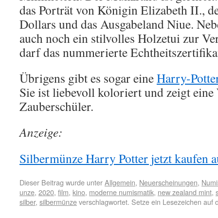
das Porträt von Königin Elizabeth II., 
Dollars und das Ausgabeland Niue. Neb
auch noch ein stilvolles Holzetui zur 
darf das nummerierte Echtheitszertifikat
Übrigens gibt es sogar eine
Harry-Pott
Sie ist liebevoll koloriert und zeigt ein
Zauberschüler.
Anzeige:
Silbermünze Harry Potter jetzt kaufen a
Dieser Beitrag wurde unter
Allgemein
,
Neuerscheinungen
,
Numi
unze
,
2020
,
film
,
kino
,
moderne numismatik
,
new zealand mint
,
silber
,
silbermünze
verschlagwortet. Setze ein Lesezeichen auf