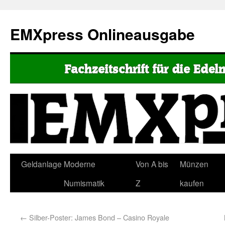
EMXpress Onlineausgabe
Geldanlage
Moderne
Von A bis
Münzen
Numismatik
Z
kaufen
←
Silber-Poster: James Bond – Casino Royale