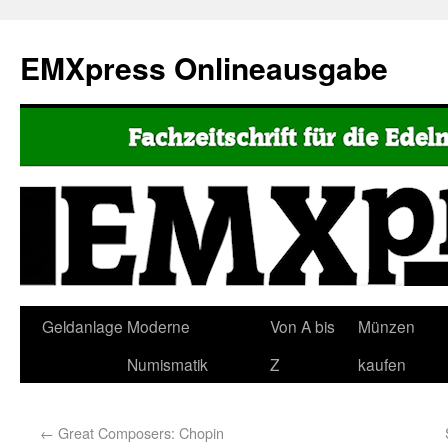
EMXpress Onlineausgabe
Geldanlage
Moderne
Von A bis
Münzen
Numismatik
Z
kaufen
←
Great Composers: Chopin