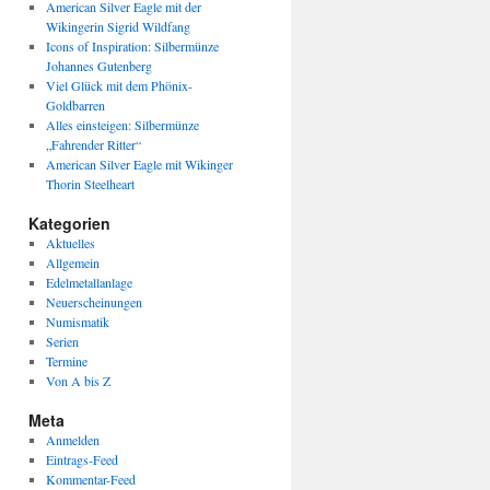
American Silver Eagle mit der
Wikingerin Sigrid Wildfang
Icons of Inspiration: Silbermünze
Johannes Gutenberg
Viel Glück mit dem Phönix-
Goldbarren
Alles einsteigen: Silbermünze
„Fahrender Ritter“
American Silver Eagle mit Wikinger
Thorin Steelheart
Kategorien
Aktuelles
Allgemein
Edelmetallanlage
Neuerscheinungen
Numismatik
Serien
Termine
Von A bis Z
Meta
Anmelden
Eintrags-Feed
Kommentar-Feed