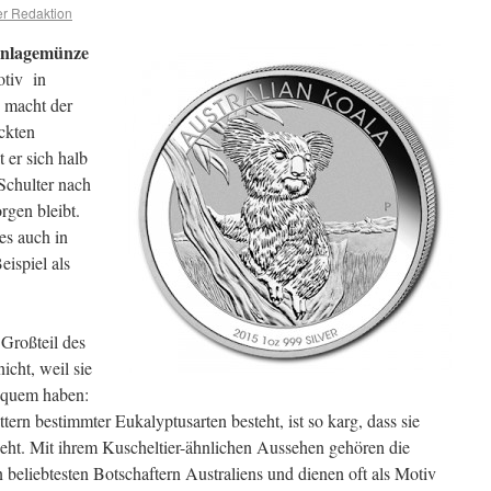
r Redaktion
nlagemünze
otiv in
 macht der
ckten
 er sich halb
 Schulter nach
rgen bleibt.
es auch in
eispiel als
Großteil des
icht, weil sie
equem haben:
tern bestimmter Eukalyptusarten besteht, ist so karg, dass sie
eht. Mit ihrem Kuscheltier-ähnlichen Aussehen gehören die
eliebtesten Botschaftern Australiens und dienen oft als Motiv