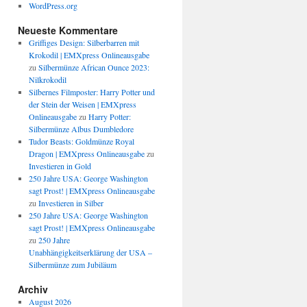
WordPress.org
Neueste Kommentare
Griffiges Design: Silberbarren mit
Krokodil | EMXpress Onlineausgabe
zu
Silbermünze African Ounce 2023:
Nilkrokodil
Silbernes Filmposter: Harry Potter und
der Stein der Weisen | EMXpress
Onlineausgabe
zu
Harry Potter:
Silbermünze Albus Dumbledore
Tudor Beasts: Goldmünze Royal
Dragon | EMXpress Onlineausgabe
zu
Investieren in Gold
250 Jahre USA: George Washington
sagt Prost! | EMXpress Onlineausgabe
zu
Investieren in Silber
250 Jahre USA: George Washington
sagt Prost! | EMXpress Onlineausgabe
zu
250 Jahre
Unabhängigkeitserklärung der USA –
Silbermünze zum Jubiläum
Archiv
August 2026