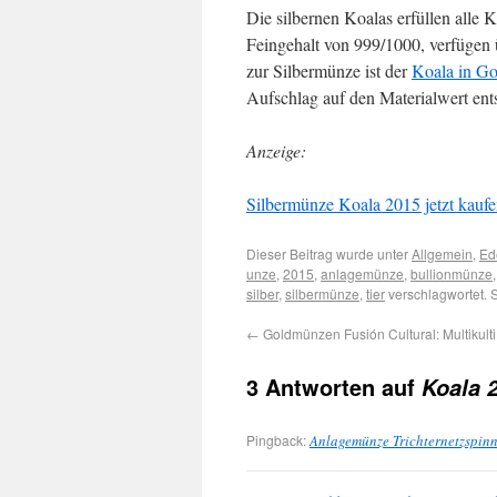
Die silbernen Koalas erfüllen alle 
Feingehalt von 999/1000, verfügen 
zur Silbermünze ist der
Koala in Go
Aufschlag auf den Materialwert en
Anzeige:
Silbermünze Koala 2015 jetzt kaufen
Dieser Beitrag wurde unter
Allgemein
,
Ed
unze
,
2015
,
anlagemünze
,
bullionmünze
silber
,
silbermünze
,
tier
verschlagwortet. 
←
Goldmünzen Fusión Cultural: Multikult
3 Antworten auf
Koala 2
Pingback:
Anlagemünze Trichternetzspin