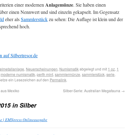
Anlagemünze
Kriterien einer modernen
. Sie haben einen
über einen Nennwert und sind einzeln gekapselt. Im Gegensatz
ld
eher als
Sammlerstück
zu sehen: Die Auflage ist klein und der
tsprechend hoch.
 auf Silbertresor.de
elmetallanlage
,
Neuerscheinungen
,
Numismatik
abgelegt und mit
1 oz
,
1
,
moderne numismatik
,
perth mint
,
sammlermünze
,
sammlerstück
,
serie
,
Setze ein Lesezeichen auf den
Permalink
.
i aus Mexiko
Silber-Serie: Australian Megafauna
→
015 in Silber
ne | EMXpress Onlineausgabe