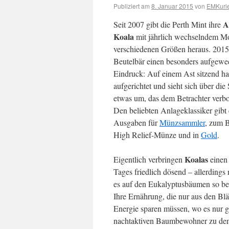
Publiziert am
8. Januar 2015
von
EMKurie
A
Seit 2007 gibt die Perth Mint ihre
Koala
mit jährlich wechselndem M
verschiedenen Größen heraus. 2015
Beutelbär einen besonders aufgewe
Eindruck: Auf einem Ast sitzend hat
aufgerichtet und sieht sich über die
etwas um, das dem Betrachter verbo
Den beliebten Anlageklassiker gibt 
Ausgaben für
Münzsammler
, zum B
High Relief-Münze und in
Gold
.
Koalas
Eigentlich verbringen
einen 
Tages friedlich dösend – allerdings n
es auf den Eukalyptusbäumen so b
Ihre Ernährung, die nur aus den Blät
Energie sparen müssen, wo es nur g
nachtaktiven Baumbewohner zu den b