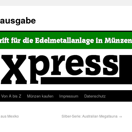
eausgabe
Von A bis Z
Münzen kaufen
Impressum
Datenschutz
i aus Mexiko
Silber-Serie: Australian Megafauna
→