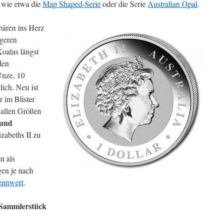
 wie etwa die
Map Shaped-Serie
oder die Serie
Australian Opal
.
bären ins Herz
ngeren
Koalas längst
den
Unze, 10
ich. Neu ist
r im Blister
 allen Größen
 und
zabeths II zu
n als
gen je nach
nnwert
.
 Sammlerstück