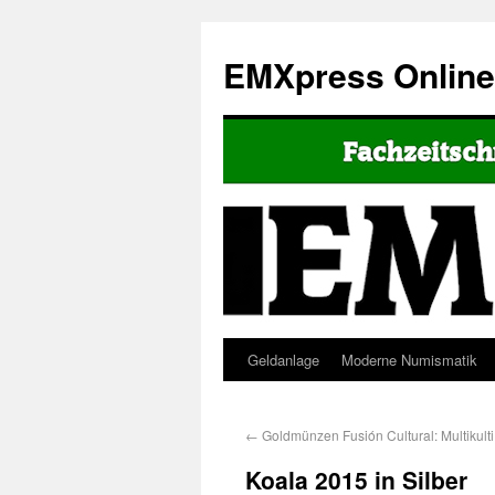
EMXpress Onlin
Geldanlage
Moderne Numismatik
←
Goldmünzen Fusión Cultural: Multikult
Koala 2015 in Silber