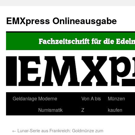
EMXpress Onlineausgabe
Geldanlage
Moderne
Von A bis
Münzen
Numismatik
Z
kaufen
←
Lunar-Serie aus Frankreich: Goldmünze zum