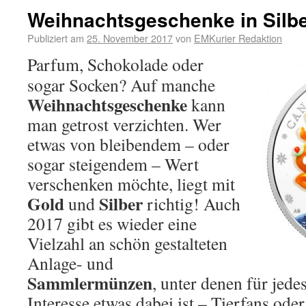
Weihnachtsgeschenke in Silb
Publiziert am
25. November 2017
von
EMKurier Redaktion
Parfum, Schokolade oder
sogar Socken? Auf manche
Weihnachtsgeschenke
kann
man getrost verzichten. Wer
etwas von bleibendem – oder
sogar steigendem – Wert
verschenken möchte, liegt mit
Gold
Silber
und
richtig! Auch
2017 gibt es wieder eine
Vielzahl an schön gestalteten
Anlage- und
Sammlermünzen
, unter denen für jede
Interesse etwas dabei ist – Tierfans ode