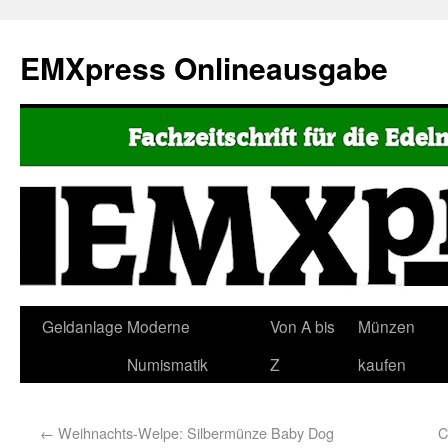
EMXpress Onlineausgabe
Geldanlage
Moderne
Von A bis
Münzen
Numismatik
Z
kaufen
←
Weihnachts-Welpe: Silbermünze Baby Dog
C