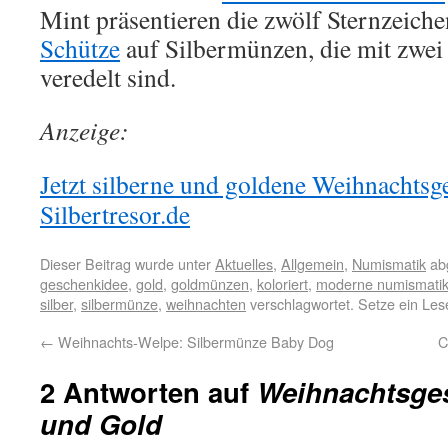
Mint präsentieren die zwölf Sternzeich
Schütze
auf Silbermünzen, die mit zwe
veredelt sind.
Anzeige:
Jetzt silberne und goldene Weihnachtsg
Silbertresor.de
Dieser Beitrag wurde unter
Aktuelles
,
Allgemein
,
Numismatik
abg
geschenkidee
,
gold
,
goldmünzen
,
koloriert
,
moderne numismati
silber
,
silbermünze
,
weihnachten
verschlagwortet. Setze ein Le
←
Weihnachts-Welpe: Silbermünze Baby Dog
C
2 Antworten auf
Weihnachtsges
und Gold